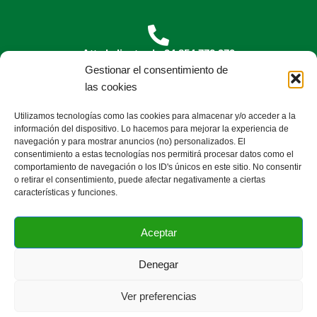
Att al cliente al +34 854 772 379
Gestionar el consentimiento de
las cookies
Utilizamos tecnologías como las cookies para almacenar y/o acceder a la
Escríbenos a
info@florenet.com
información del dispositivo. Lo hacemos para mejorar la experiencia de
navegación y para mostrar anuncios (no) personalizados. El
¿Qué es Florenet?
Precios
Videotutoriales
consentimiento a estas tecnologías nos permitirá procesar datos como el
comportamiento de navegación o los ID's únicos en este sitio. No consentir
Blog
Contáctanos
o retirar el consentimiento, puede afectar negativamente a ciertas
Preguntas frecuentes
Aviso legal
características y funciones.
Condiciones de contraración
Devoluciones y Cancelaciones
Aceptar
Política de privacidad
Política de cookies
Denegar
1
COPYRIGHT © 2025
Florenet -
El software para floristas
Ver preferencias