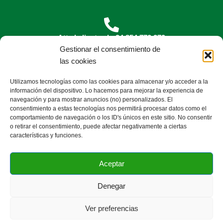
Att al cliente al +34 854 772 379
Gestionar el consentimiento de
las cookies
Utilizamos tecnologías como las cookies para almacenar y/o acceder a la
Escríbenos a
info@florenet.com
información del dispositivo. Lo hacemos para mejorar la experiencia de
navegación y para mostrar anuncios (no) personalizados. El
¿Qué es Florenet?
Precios
Videotutoriales
consentimiento a estas tecnologías nos permitirá procesar datos como el
comportamiento de navegación o los ID's únicos en este sitio. No consentir
Blog
Contáctanos
o retirar el consentimiento, puede afectar negativamente a ciertas
Preguntas frecuentes
Aviso legal
características y funciones.
Condiciones de contraración
Devoluciones y Cancelaciones
Aceptar
Política de privacidad
Política de cookies
Denegar
1
COPYRIGHT © 2025
Florenet -
El software para floristas
Ver preferencias
💬 ¿Necesitas ayuda? Escríbenos